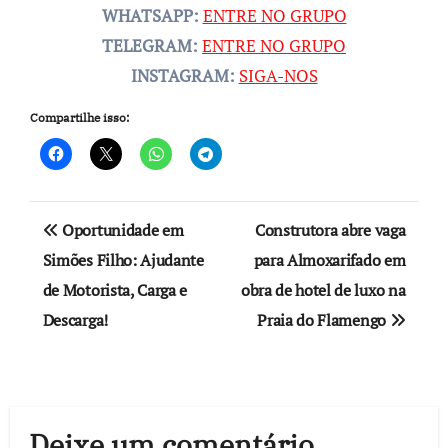
WHATSAPP:
ENTRE NO GRUPO
TELEGRAM:
ENTRE NO GRUPO
INSTAGRAM:
SIGA-NOS
Compartilhe isso:
Navegação
Oportunidade em
Construtora abre vaga
de
Simões Filho: Ajudante
para Almoxarifado em
de Motorista, Carga e
obra de hotel de luxo na
Post
Descarga!
Praia do Flamengo
Deixe um comentário