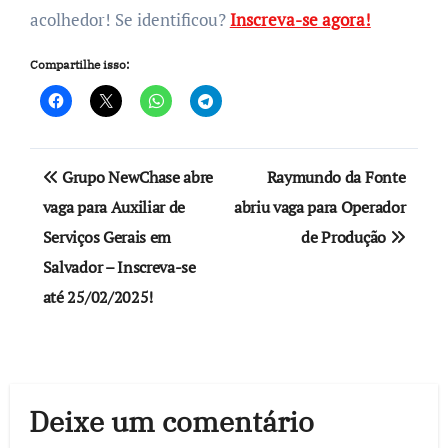
acolhedor! Se identificou?
Inscreva-se agora!
Compartilhe isso:
Navegação
Grupo NewChase abre
Raymundo da Fonte
de
vaga para Auxiliar de
abriu vaga para Operador
Serviços Gerais em
de Produção
Post
Salvador – Inscreva-se
até 25/02/2025!
Deixe um comentário