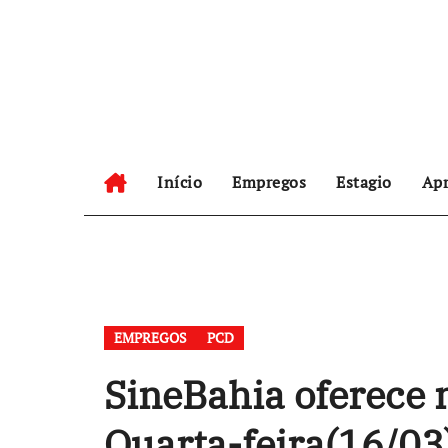
Skip
to
content
Início
Empregos
Estagio
Apr
EMPREGOS
PCD
SineBahia oferece 
Quarta-feira(16/03