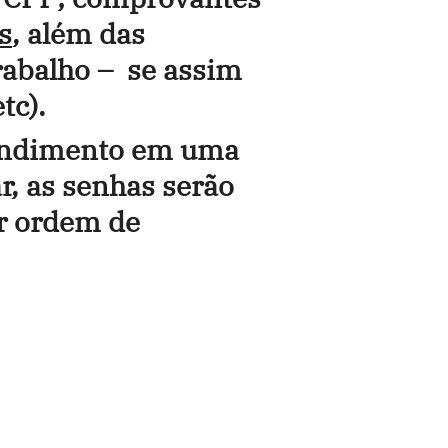
s
, além das
rabalho – se assim
tc).
atendimento em uma
r, as senhas serão
or ordem de