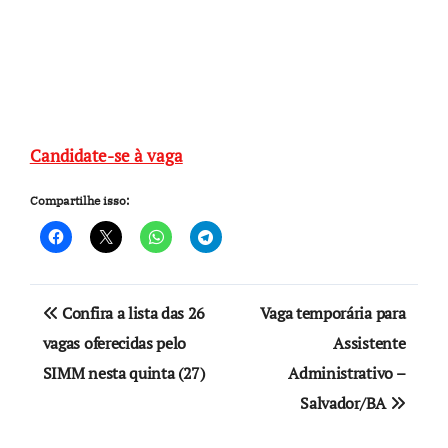
Candidate-se à vaga
Compartilhe isso:
Navegação
Confira a lista das 26
Vaga temporária para
de
vagas oferecidas pelo
Assistente
SIMM nesta quinta (27)
Administrativo –
Post
Salvador/BA