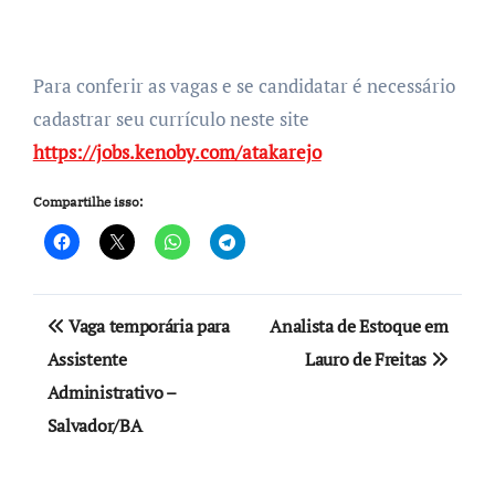
Para conferir as vagas e se candidatar é necessário
cadastrar seu currículo neste site
https://jobs.kenoby.com/atakarejo
Compartilhe isso:
Navegação
Vaga temporária para
Analista de Estoque em
de
Assistente
Lauro de Freitas
Administrativo –
Post
Salvador/BA