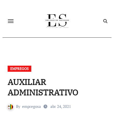
Skip
to
content
EMPREGOS
AUXILIAR
ADMINISTRATIVO
By
empregosa
abr 24, 2021