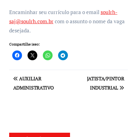
Encaminhar seu currículo para o email
soulrh-
saj@soulrh.com.br
com o assunto o nome da vaga
desejada.
Compartilhe isso:
Navegação
AUXILIAR
JATISTA/PINTOR
de
ADMINISTRATIVO
INDUSTRIAL
Post