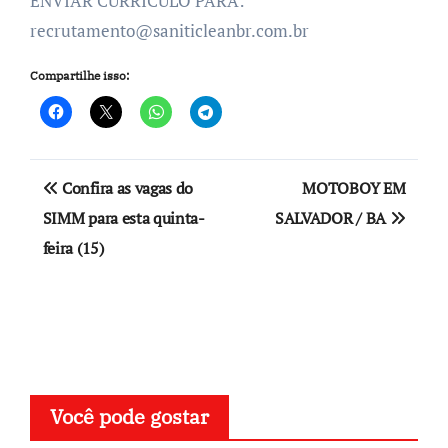
ENVIAR CURRÍCULO PARA:
recrutamento@saniticleanbr.com.br
Compartilhe isso:
Navegação
Confira as vagas do
MOTOBOY EM
de
SIMM para esta quinta-
SALVADOR / BA
feira (15)
Post
Você pode gostar