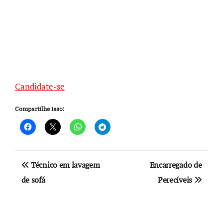
Candidate-se
Compartilhe isso:
Navegação
Técnico em lavagem
Encarregado de
de
de sofá
Perecíveis
Post