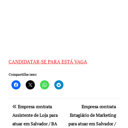
CANDIDATAR-SE PARA ESTÁ VAGA
Compartilhe isso:
Navegação
Empresa contrata
Empresa contrata
de
Assistente de Loja para
Estagiário de Marketing
atuar em Salvador / BA
para atuar em Salvador /
Post