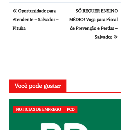
Navegação
Oportunidade para
SÓ REQUER ENSINO
de
Atendente – Salvador –
MÉDIO! Vaga para Fiscal
Pituba
de Prevenção e Perdas –
Post
Salvador
Você pode gostar
NOTICIAS DE EMPREGO
PCD