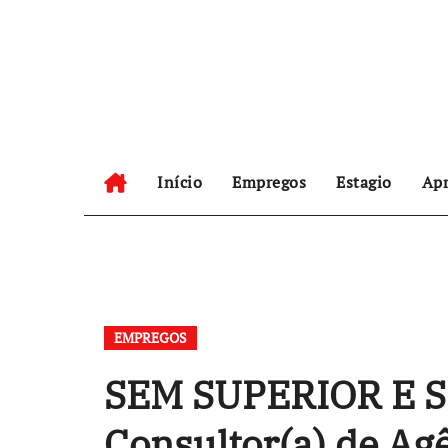
Skip
to
content
Início
Empregos
Estagio
Apr
EMPREGOS
SEM SUPERIOR E S
Consultor(a) de Ag