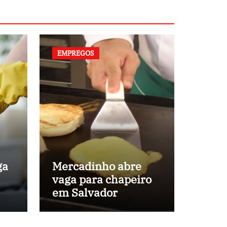
EMPREGOS
ga
Mercadinho abre
vaga para chapeiro
em
em Salvador