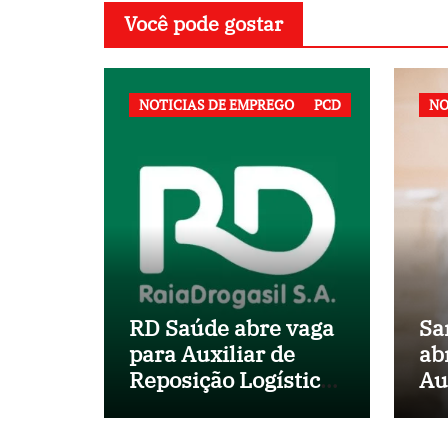
Você pode gostar
NOTICIAS DE EMPREGO
PCD
NO
RD Saúde abre vaga
Sa
para Auxiliar de
ab
Reposição Logística
Au
em Salvador (BA)
no
Mu