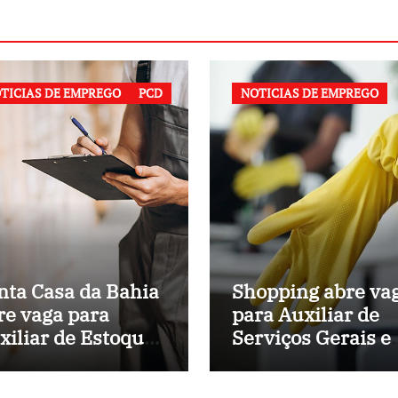
TICIAS DE EMPREGO
PCD
NOTICIAS DE EMPREGO
nta Casa da Bahia
Shopping abre va
re vaga para
para Auxiliar de
xiliar de Estoque
Serviços Gerais 
 Hospital
Salvador (BA)
nicipal de