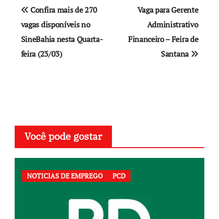
Navegação
Confira mais de 270
Vaga para Gerente
de
vagas disponíveis no
Administrativo
SineBahia nesta Quarta-
Financeiro – Feira de
Post
feira (23/03)
Santana
Você pode gostar
NOTICIAS DE EMPREGO
PCD