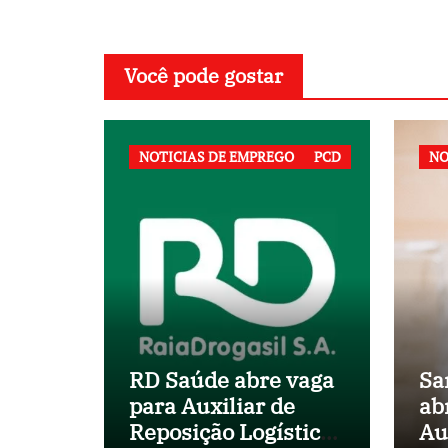
Você pode gostar
NOTICIAS DE EMPREGO
PCD
NO
RD Saúde abre vaga
Sa
para Auxiliar de
ab
Reposição Logística
Au