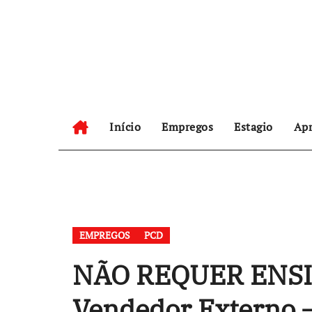
Skip
to
content
Início
Empregos
Estagio
Apr
EMPREGOS
PCD
NÃO REQUER ENSIN
Vendedor Externo –