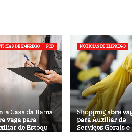
TICIAS DE EMPREGO
PCD
NOTICIAS DE EMPREGO
nta Casa da Bahia
Shopping abre va
re vaga para
para Auxiliar de
xiliar de Estoque
Serviços Gerais 