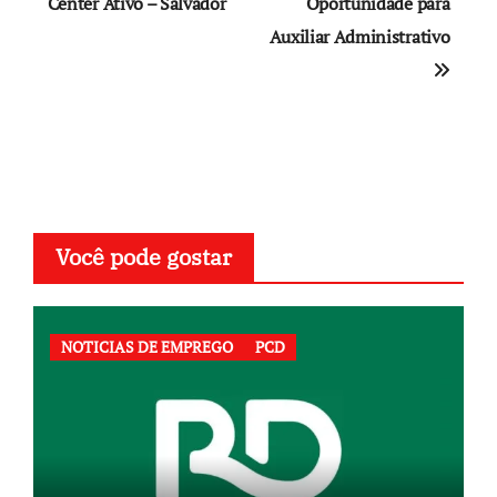
de
Center Ativo – Salvador
Oportunidade para
Auxiliar Administrativo
Post
Você pode gostar
NOTICIAS DE EMPREGO
PCD