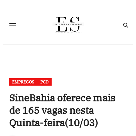
Skip
to
content
EMPREGOS
PCD
SineBahia oferece mais
de 165 vagas nesta
Quinta-feira(10/03)