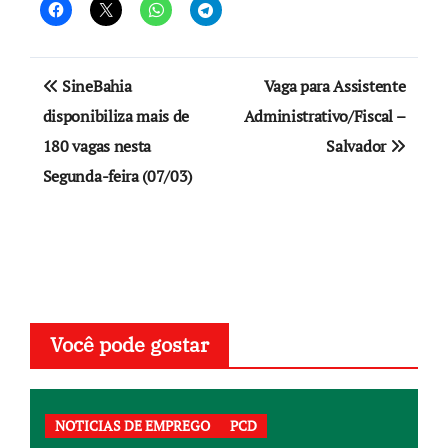
Navegação
SineBahia
Vaga para Assistente
de
disponibiliza mais de
Administrativo/Fiscal –
180 vagas nesta
Salvador
Post
Segunda-feira (07/03)
Você pode gostar
NOTICIAS DE EMPREGO
PCD