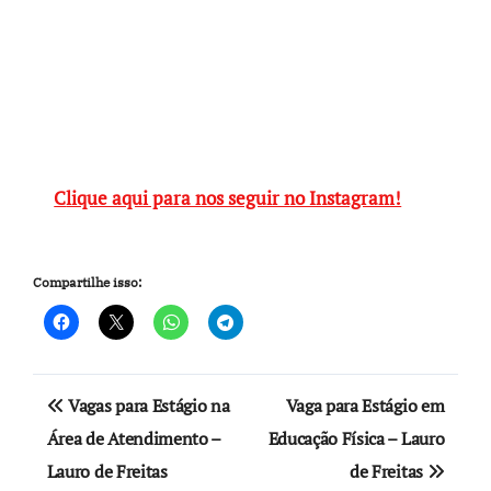
Clique aqui para nos seguir no Instagram!
Compartilhe isso:
Navegação
Vagas para Estágio na
Vaga para Estágio em
de
Área de Atendimento –
Educação Física – Lauro
Lauro de Freitas
de Freitas
Post