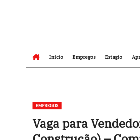
Skip
to
content
Início
Empregos
Estagio
Apr
EMPREGOS
Vaga para Vendedor
Construção) – Com