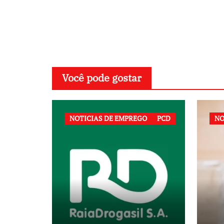
Post
Você pode gostar
NOTICIAS DE EMPREGO
PCD
NO