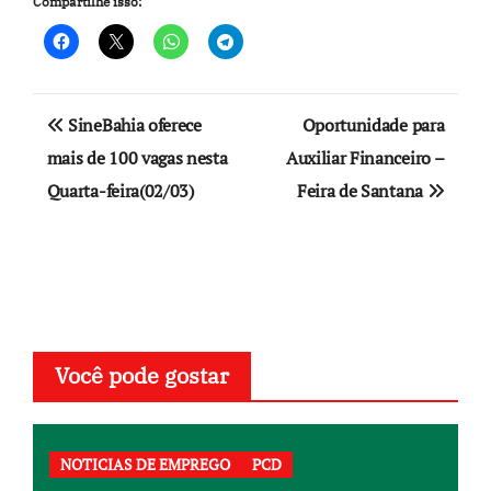
Compartilhe isso:
Navegação
SineBahia oferece
Oportunidade para
de
mais de 100 vagas nesta
Auxiliar Financeiro –
Quarta-feira(02/03)
Feira de Santana
Post
Você pode gostar
NOTICIAS DE EMPREGO
PCD