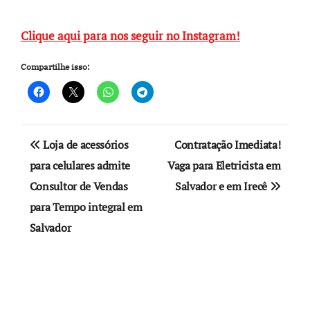
Clique aqui para nos seguir no Instagram!
Compartilhe isso:
Navegação
Loja de acessórios
Contratação Imediata!
de
para celulares admite
Vaga para Eletricista em
Consultor de Vendas
Salvador e em Irecê
Post
para Tempo integral em
Salvador