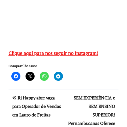
Clique aqui para nos seguir no Instagram!
Compartilhe isso:
Navegação
Ri Happy abre vaga
SEM EXPERIÊNCIA e
de
para Operador de Vendas
SEM ENSINO
em Lauro de Freitas
SUPERIOR!
Post
Pernambucanas Oferece