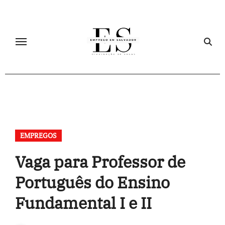
Skip
to
content
EMPREGOS
Vaga para Professor de
Português do Ensino
Fundamental I e II