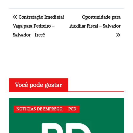
Navegação
Contratação Imediata!
Oportunidade para
de
Vaga para Pedreiro –
Auxiliar Fiscal – Salvador
Salvador – Irecê
Post
Você pode gostar
NOTICIAS DE EMPREGO
PCD