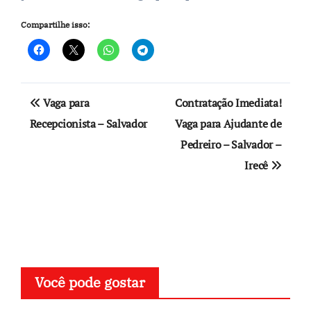
Compartilhe isso:
Navegação
Vaga para
Contratação Imediata!
de
Recepcionista – Salvador
Vaga para Ajudante de
Pedreiro – Salvador –
Post
Irecê
Você pode gostar