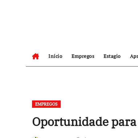
Skip
to
content
Início
Empregos
Estagio
Apr
EMPREGOS
Oportunidade para 