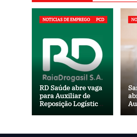
NOTICIAS DE EMPREGO
PCD
NO
RD Saúde abre vaga
Sa
para Auxiliar de
ab
Reposição Logística
Au
em Salvador (BA)
no
Mu
Sa