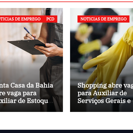
TICIAS DE EMPREGO
PCD
NOTICIAS DE EMPREGO
nta Casa da Bahia
Shopping abre va
re vaga para
para Auxiliar de
xiliar de Estoque
Serviços Gerais 
 Hospital
Salvador (BA)
nicipal de
lvador (BA)