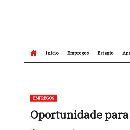
Skip
to
content
Início
Empregos
Estagio
Apr
EMPREGOS
Oportunidade para 