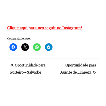
Clique aqui para nos seguir no Instagram!
Compartilhe isso:
Navegação
Oportunidade para
Oportunidade para
de
Porteiro – Salvador
Agente de Limpeza
Post