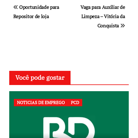
Navegação
Oportunidade para
Vaga para Auxiliar de
de
Repositor de loja
Limpeza – Vitória da
Conquista
Post
Você pode gostar
NOTICIAS DE EMPREGO
PCD