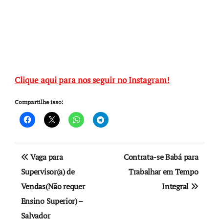
Clique aqui para nos seguir no Instagram!
Compartilhe isso:
Navegação
Vaga para
Contrata-se Babá para
de
Supervisor(a) de
Trabalhar em Tempo
Vendas(Não requer
Integral
Post
Ensino Superior) –
Salvador