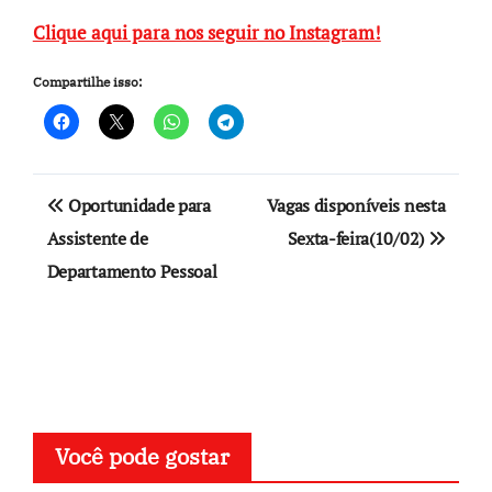
Clique aqui para nos seguir no Instagram!
Compartilhe isso:
Navegação
Oportunidade para
Vagas disponíveis nesta
de
Assistente de
Sexta-feira(10/02)
Departamento Pessoal
Post
Você pode gostar