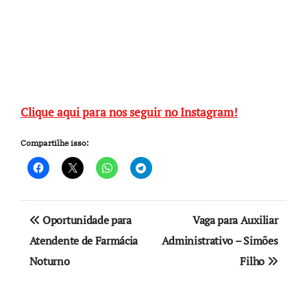
Clique aqui para nos seguir no Instagram!
Compartilhe isso:
Navegação
Oportunidade para
Vaga para Auxiliar
de
Atendente de Farmácia
Administrativo – Simões
Noturno
Filho
Post