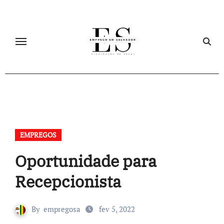
Skip
to
content
EMPREGOS
Oportunidade para
Recepcionista
By
empregosa
fev 5, 2022