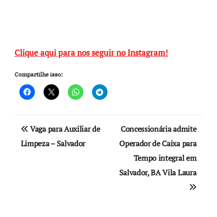
Clique aqui para nos seguir no Instagram!
Compartilhe isso:
Navegação
Vaga para Auxiliar de
Concessionária admite
de
Limpeza – Salvador
Operador de Caixa para
Tempo integral em
Post
Salvador, BA Vila Laura