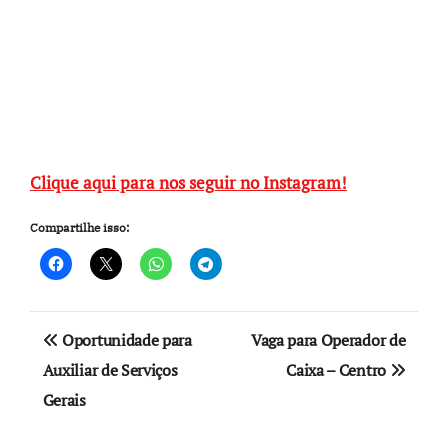
Clique aqui para nos seguir no Instagram!
Compartilhe isso:
Navegação
Oportunidade para
Vaga para Operador de
de
Auxiliar de Serviços
Caixa – Centro
Gerais
Post