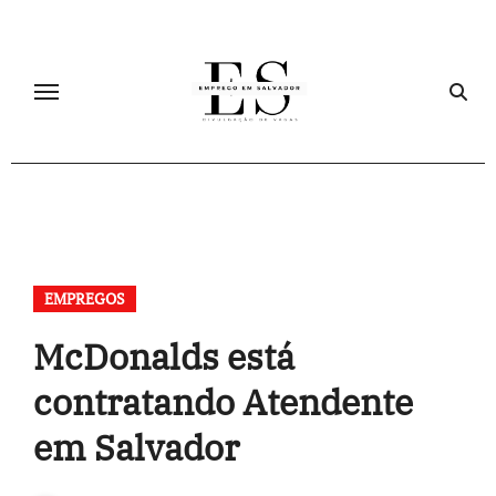
Skip
to
content
EMPREGOS
McDonalds está
contratando Atendente
em Salvador