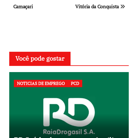
Camaçari
Vitória da Conquista
Post
Você pode gostar
NOTICIAS DE EMPREGO
PCD