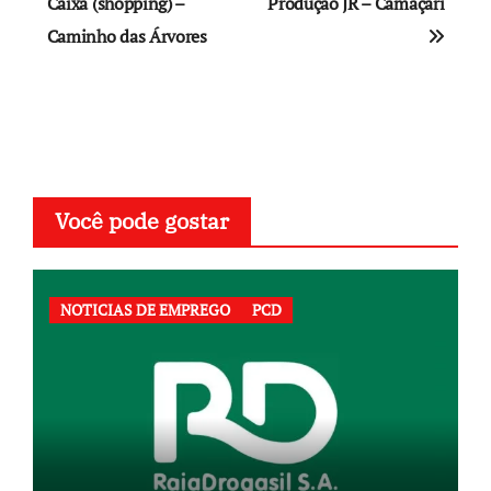
de
Caixa (shopping) –
Produção JR – Camaçari
Caminho das Árvores
Post
Você pode gostar
NOTICIAS DE EMPREGO
PCD