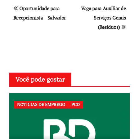
Navegação
Oportunidade para
Vaga para Auxiliar de
de
Recepcionista – Salvador
Serviços Gerais
(Resíduos)
Post
Você pode gostar
NOTICIAS DE EMPREGO
PCD