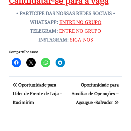
Candidatar-se para a vaga
• PARTICIPE DAS NOSSAS REDES SOCIAIS •
WHATSAPP:
ENTRE NO GRUPO
TELEGRAM:
ENTRE NO GRUPO
INSTAGRAM:
SIGA-NOS
Compartilhe isso:
Navegação
Oportunidade para
Oportunidade para
de
Líder de Frente de Loja –
Auxiliar de Operações –
Itacimirim
Açougue -Salvador
Post