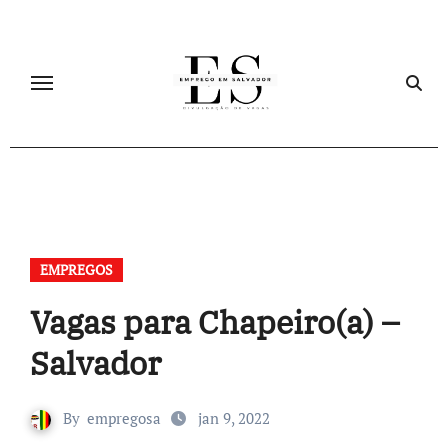
Skip
to
content
EMPREGOS
Vagas para Chapeiro(a) –
Salvador
By
empregosa
jan 9, 2022