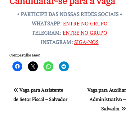
Candidatar-se para a vaga
• PARTICIPE DAS NOSSAS REDES SOCIAIS •
WHATSAPP:
ENTRE NO GRUPO
TELEGRAM:
ENTRE NO GRUPO
INSTAGRAM:
SIGA-NOS
Compartilhe isso:
Navegação
Vaga para Assistente
Vaga para Auxiliar
de
de Setor Fiscal – Salvador
Administrativo –
Salvador
Post