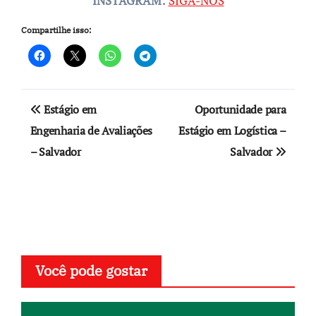
INSTAGRAM:
SIGA-NOS
Compartilhe isso:
Navegação
Estágio em
Oportunidade para
de
Engenharia de Avaliações
Estágio em Logística –
– Salvador
Salvador
Post
Você pode gostar