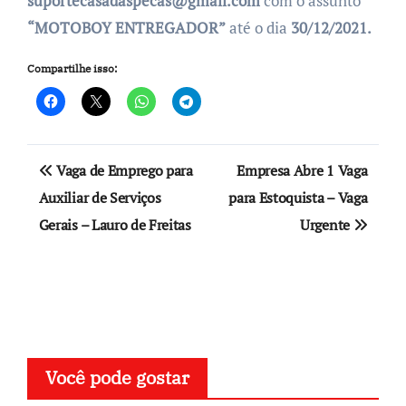
suportecasadaspecas@gmail.com
com o assunto
“MOTOBOY ENTREGADOR”
até o dia
30/12/2021.
Compartilhe isso:
Navegação
Vaga de Emprego para
Empresa Abre 1 Vaga
de
Auxiliar de Serviços
para Estoquista – Vaga
Gerais – Lauro de Freitas
Urgente
Post
Você pode gostar