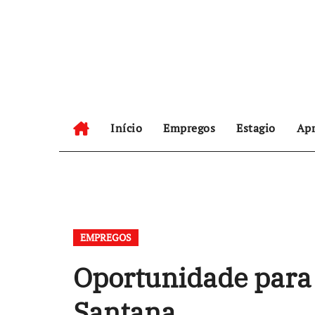
Skip
to
content
Início
Empregos
Estagio
Apr
EMPREGOS
Oportunidade para 
Santana