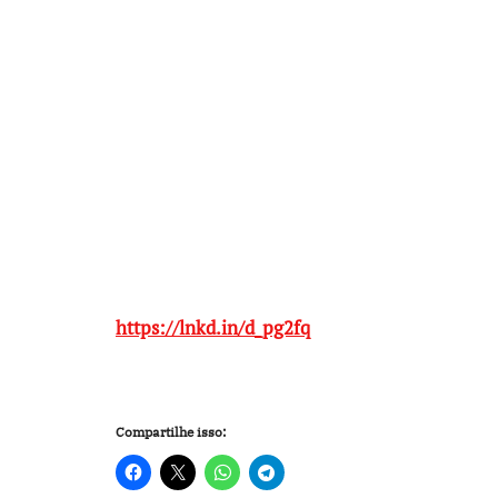
https://lnkd.in/d_pg2fq
Compartilhe isso: