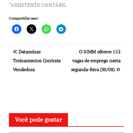
“ASSISTENTE CONTÁBIL
Compartilhe isso:
Navegação
Dataminas
O SIMM oferece 152
de
Treinamentos Contrata
vagas de emprego nesta
Vendedora
segunda-feira (30/08)
Post
Você pode gostar