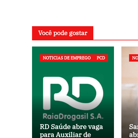
Post
Você pode gostar
NOTICIAS DE EMPREGO
PCD
NO
RD Saúde abre vaga
Sa
para Auxiliar de
ab