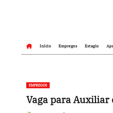
Skip
to
content
Início
Empregos
Estagio
Apr
EMPREGOS
Vaga para Auxiliar