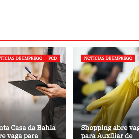
TICIAS DE EMPREGO
PCD
NOTICIAS DE EMPREGO
nta Casa da Bahia
Shopping abre va
re vaga para
para Auxiliar de