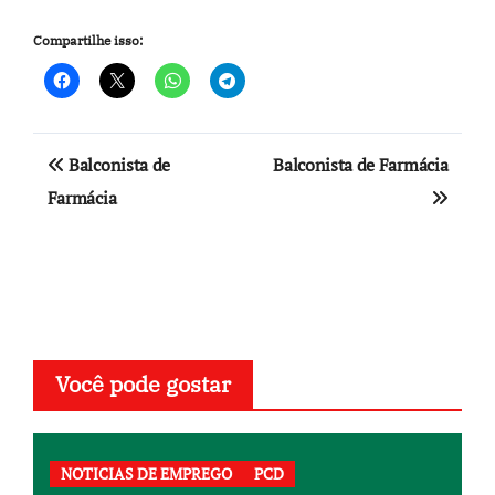
Compartilhe isso:
Navegação
Balconista de
Balconista de Farmácia
de
Farmácia
Post
Você pode gostar
NOTICIAS DE EMPREGO
PCD