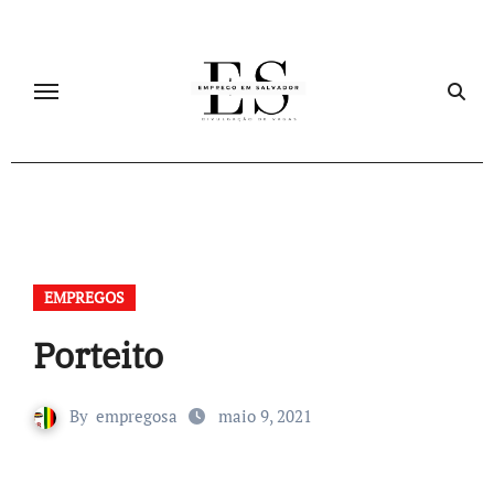
Skip
to
content
EMPREGOS
Porteito
By
empregosa
maio 9, 2021