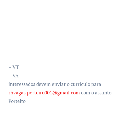
– VT
– VA
interessados devem enviar o currículo para
rhvagas.porteiro001@gmail.com
com o assunto
Porteito