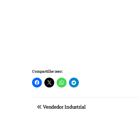
Compartilhe isso:
Navegação
Vendedor Industrial
de
Post