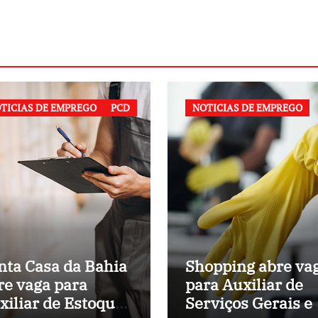
TICIAS DE EMPREGO
PCD
NOTICIAS DE EMPREGO
nta Casa da Bahia
Shopping abre va
re vaga para
para Auxiliar de
xiliar de Estoque
Serviços Gerais 