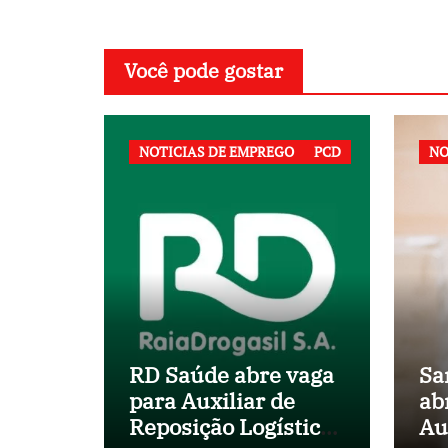
Você pode gostar
NOTICIAS DE EMPREGO
PCD
NO
RD Saúde abre vaga
Sa
para Auxiliar de
ab
Reposição Logística
Au