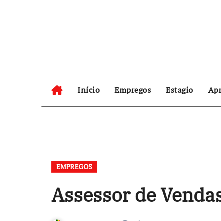
Skip
to
content
Início
Empregos
Estagio
Apr
EMPREGOS
Assessor de Vendas