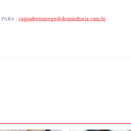
 PARA :
vagasdeemprego@dconsultoria.com.br