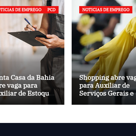
TICIAS DE EMPREGO
PCD
NOTICIAS DE EMPREGO
nta Casa da Bahia
Shopping abre va
re vaga para
para Auxiliar de
xiliar de Estoque
Serviços Gerais 
 Hospital
Salvador (BA)
nicipal de
lvador (BA)