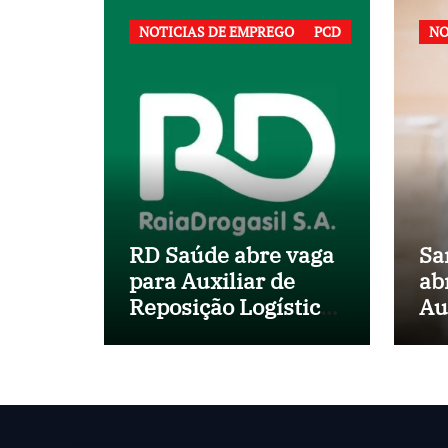
NOTICIAS DE EMPREGO
PCD
NO
RD Saúde abre vaga
Sa
para Auxiliar de
ab
Reposição Logística
Au
em Salvador (BA)
no
Mu
Sa