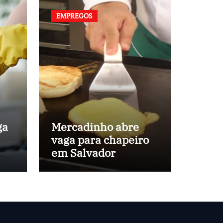
EMPREGOS
ga
Mercadinho abre
vaga para chapeiro
em
em Salvador