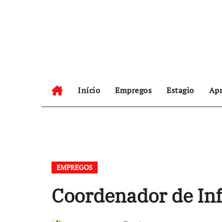
Skip
to
content
Início
Empregos
Estagio
Apr
EMPREGOS
Coordenador de In