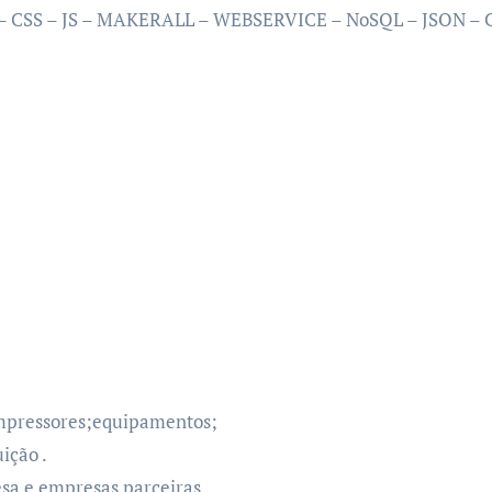
 CSS – JS – MAKERALL – WEBSERVICE – NoSQL – JSON 
mpressores;equipamentos;
ição .
esa e empresas parceiras