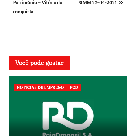
de
Patrimônio – Vitória da
SIMM 23-04-2021
conquista
Post
Você pode gostar
NOTICIAS DE EMPREGO
PCD