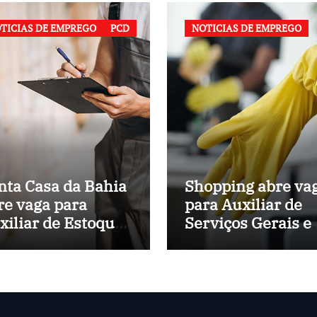
TICIAS DE EMPREGO
PCD
NOTICIAS DE EMPREGO
nta Casa da Bahia
Shopping abre va
re vaga para
para Auxiliar de
xiliar de Estoque
Serviços Gerais 
 Hospital
Salvador (BA)
nicipal de
lvador (BA)