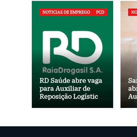
NOTICIAS DE EMPREGO
PCD
NO
RD Saúde abre vaga
Sa
para Auxiliar de
ab
Reposição Logística
Au
em Salvador (BA)
no
Mu
Sa