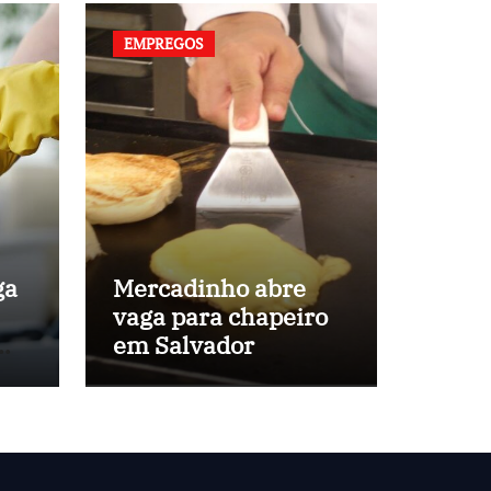
EMPREGOS
ga
Mercadinho abre
vaga para chapeiro
em
em Salvador