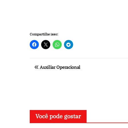
Compartilhe isso:
Navegação
Auxiliar Operacional
de
Post
Você pode gostar