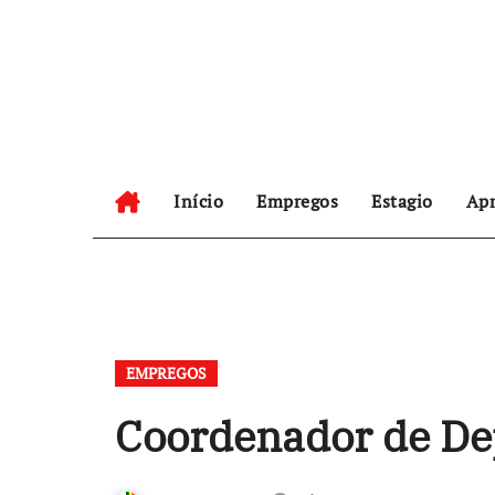
Skip
to
content
Início
Empregos
Estagio
Apr
EMPREGOS
Coordenador de De