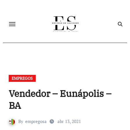
Skip
to
content
EMPREGOS
Vendedor – Eunápolis –
BA
By
empregosa
abr 13, 2021